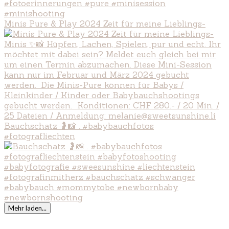
Minis Pure & Play 2024 Zeit für meine Lieblings-
Bauchschatz 🤰📸 . #babybauchfotos
#fotografliechten
Mehr laden...