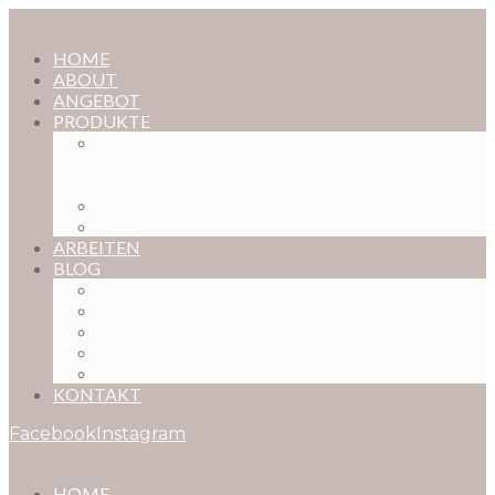
HOME
ABOUT
ANGEBOT
PRODUKTE
MAGISCHE KINDHEIT – DER ONLINE-
FOTOKURS FÜR EURE KOSTBARSTEN
MOMENTE
FOTOS BESTELLEN
POSTER NACH WUNSCH
ARBEITEN
BLOG
BABYBAUCH
NEUGEBORENE
BABYS
KINDER
FAMILIEN
KONTAKT
Facebook
Instagram
HOME