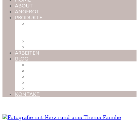
ABOUT
ANGEBOT
PRODUKTE
MAGISCHE KINDHEIT – DER ONLINE-
FOTOKURS FÜR EURE KOSTBARSTEN
MOMENTE
FOTOS BESTELLEN
POSTER NACH WUNSCH
ARBEITEN
BLOG
BABYBAUCH
NEUGEBORENE
BABYS
KINDER
FAMILIEN
KONTAKT