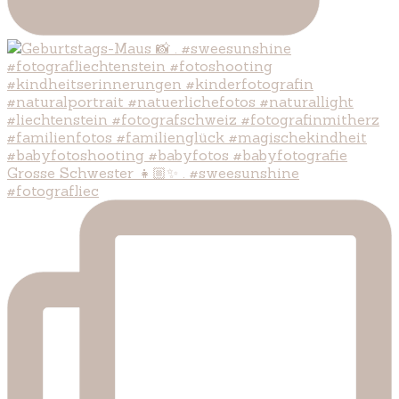
Grosse Schwester 👧🏼✨ . #sweesunshine
#fotografliec