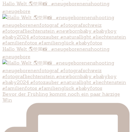
Hallo Welt 🌎🫶🏼📸 . #neugeborenenshooting
#neugebore
Hallo Welt 🌎🫶🏼📸 . #neugeborenenshooting
#neugebore
Bevor der Frühling kommt noch ein paar härzige
Win