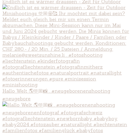
Endlich ist es wärmer draussen - Zeit für Outdoor
Hallo Welt 🌎🫶🏼📸 . #neugeborenenshooting
#neugebore