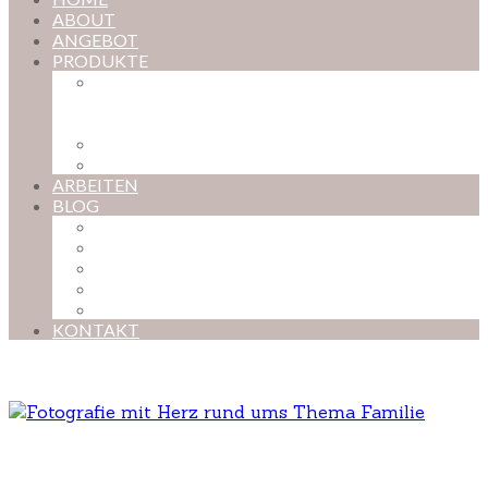
ABOUT
ANGEBOT
PRODUKTE
MAGISCHE KINDHEIT – DER ONLINE-
FOTOKURS FÜR EURE KOSTBARSTEN
MOMENTE
FOTOS BESTELLEN
POSTER NACH WUNSCH
ARBEITEN
BLOG
BABYBAUCH
NEUGEBORENE
BABYS
KINDER
FAMILIEN
KONTAKT