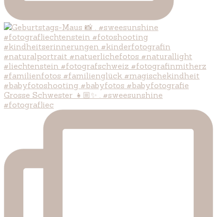
Grosse Schwester 👧🏼✨ . #sweesunshine
#fotografliec