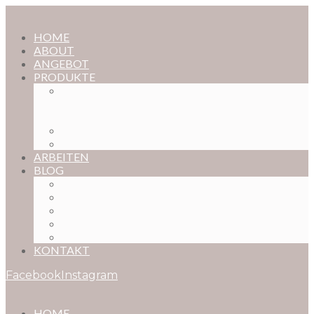
HOME
ABOUT
ANGEBOT
PRODUKTE
MAGISCHE KINDHEIT – DER ONLINE-
FOTOKURS FÜR EURE KOSTBARSTEN
MOMENTE
FOTOS BESTELLEN
POSTER NACH WUNSCH
ARBEITEN
BLOG
BABYBAUCH
NEUGEBORENE
BABYS
KINDER
FAMILIEN
KONTAKT
Facebook
Instagram
HOME