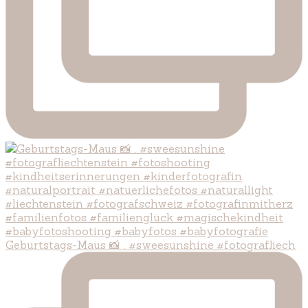
Geburtstags-Maus 📸 . #sweesunshine #fotografliech