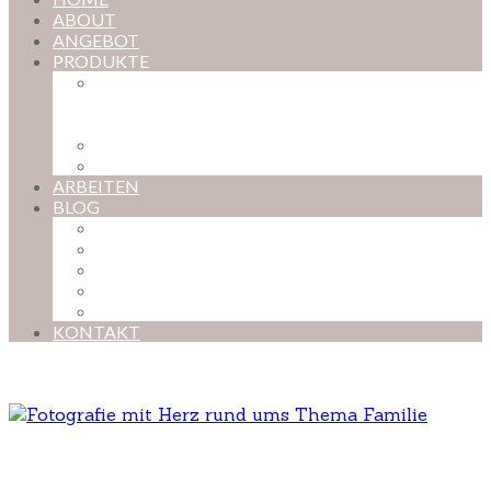
ABOUT
ANGEBOT
PRODUKTE
MAGISCHE KINDHEIT – DER ONLINE-
FOTOKURS FÜR EURE KOSTBARSTEN
MOMENTE
FOTOS BESTELLEN
POSTER NACH WUNSCH
ARBEITEN
BLOG
BABYBAUCH
NEUGEBORENE
BABYS
KINDER
FAMILIEN
KONTAKT