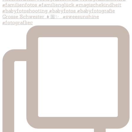
Grosse Schwester 👧🏼✨ . #sweesunshine
#fotografliec