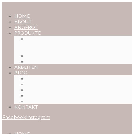
HOME
ABOUT
ANGEBOT
PRODUKTE
MAGISCHE KINDHEIT – DER ONLINE-
FOTOKURS FÜR EURE KOSTBARSTEN
MOMENTE
FOTOS BESTELLEN
POSTER NACH WUNSCH
ARBEITEN
BLOG
BABYBAUCH
NEUGEBORENE
BABYS
KINDER
FAMILIEN
KONTAKT
Facebook
Instagram
HOME