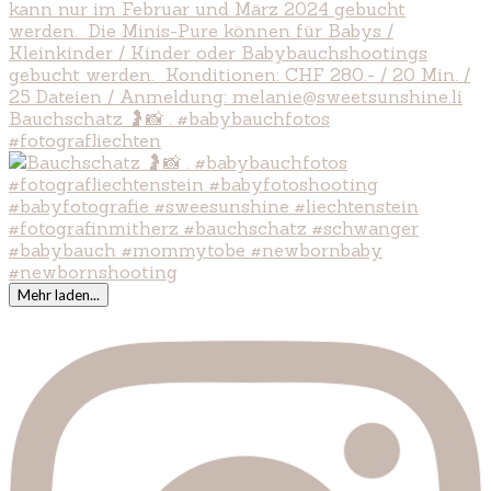
Bauchschatz 🤰📸 . #babybauchfotos
#fotografliechten
Mehr laden...