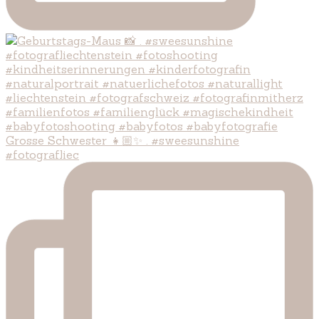
Grosse Schwester 👧🏼✨ . #sweesunshine
#fotografliec