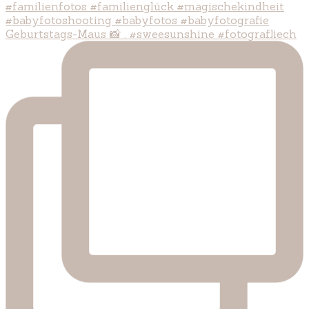
Geburtstags-Maus 📸 . #sweesunshine #fotografliech