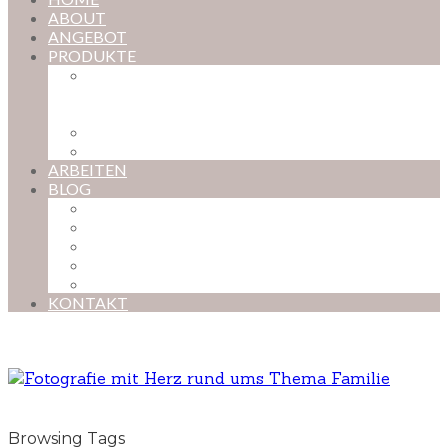
ABOUT
ANGEBOT
PRODUKTE
MAGISCHE KINDHEIT – DER ONLINE-
FOTOKURS FÜR EURE KOSTBARSTEN
MOMENTE
FOTOS BESTELLEN
POSTER NACH WUNSCH
ARBEITEN
BLOG
BABYBAUCH
NEUGEBORENE
BABYS
KINDER
FAMILIEN
KONTAKT
Browsing Tags