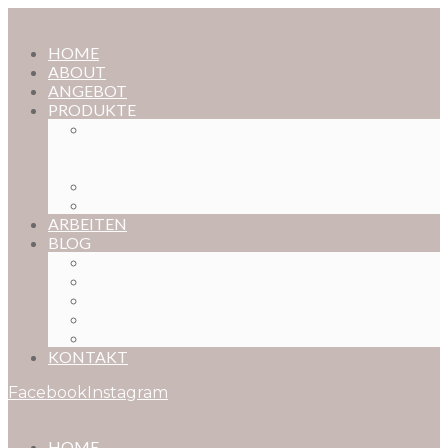
HOME
ABOUT
ANGEBOT
PRODUKTE
MAGISCHE KINDHEIT – DER ONLINE-
FOTOKURS FÜR EURE KOSTBARSTEN
MOMENTE
FOTOS BESTELLEN
POSTER NACH WUNSCH
ARBEITEN
BLOG
BABYBAUCH
NEUGEBORENE
BABYS
KINDER
FAMILIEN
KONTAKT
Facebook
Instagram
HOME