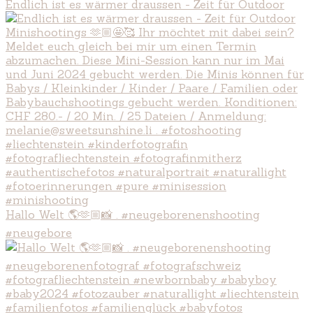
Endlich ist es wärmer draussen - Zeit für Outdoor
Hallo Welt 🌎🫶🏼📸 . #neugeborenenshooting
#neugebore