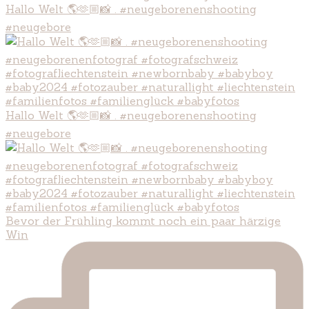
Hallo Welt 🌎🫶🏼📸 . #neugeborenenshooting
#neugebore
Hallo Welt 🌎🫶🏼📸 . #neugeborenenshooting
#neugebore
Bevor der Frühling kommt noch ein paar härzige
Win