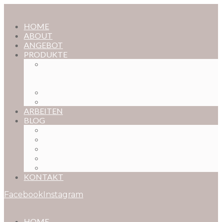
HOME
ABOUT
ANGEBOT
PRODUKTE
MAGISCHE KINDHEIT – DER ONLINE-
FOTOKURS FÜR EURE KOSTBARSTEN
MOMENTE
FOTOS BESTELLEN
POSTER NACH WUNSCH
ARBEITEN
BLOG
BABYBAUCH
NEUGEBORENE
BABYS
KINDER
FAMILIEN
KONTAKT
Facebook
Instagram
HOME