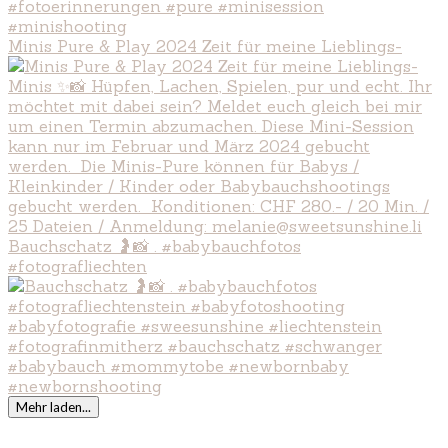
Minis Pure & Play 2024 Zeit für meine Lieblings-
Bauchschatz 🤰📸 . #babybauchfotos
#fotografliechten
Mehr laden...