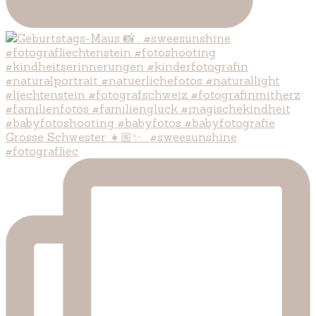
Grosse Schwester 👧🏼✨ . #sweesunshine
#fotografliec