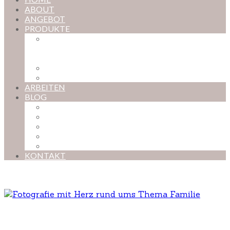
ABOUT
ANGEBOT
PRODUKTE
MAGISCHE KINDHEIT – DER ONLINE-
FOTOKURS FÜR EURE KOSTBARSTEN
MOMENTE
FOTOS BESTELLEN
POSTER NACH WUNSCH
ARBEITEN
BLOG
BABYBAUCH
NEUGEBORENE
BABYS
KINDER
FAMILIEN
KONTAKT