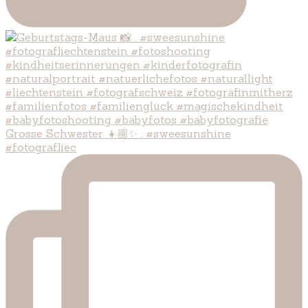
Grosse Schwester 👧🏼✨ . #sweesunshine
#fotografliec