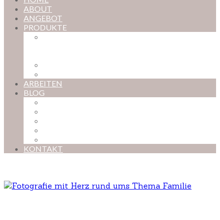
ABOUT
ANGEBOT
PRODUKTE
MAGISCHE KINDHEIT – DER ONLINE-
FOTOKURS FÜR EURE KOSTBARSTEN
MOMENTE
FOTOS BESTELLEN
POSTER NACH WUNSCH
ARBEITEN
BLOG
BABYBAUCH
NEUGEBORENE
BABYS
KINDER
FAMILIEN
KONTAKT