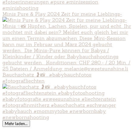
Minis Pure & Play 2024 Zeit für meine Lieblings-
Bauchschatz 🤰📸 . #babybauchfotos
#fotografliechten
Mehr laden...