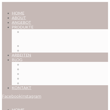
HOME
ABOUT
ANGEBOT
PRODUKTE
MAGISCHE KINDHEIT – DER ONLINE-
FOTOKURS FÜR EURE KOSTBARSTEN
MOMENTE
FOTOS BESTELLEN
POSTER NACH WUNSCH
ARBEITEN
BLOG
BABYBAUCH
NEUGEBORENE
BABYS
KINDER
FAMILIEN
KONTAKT
Facebook
Instagram
HOME