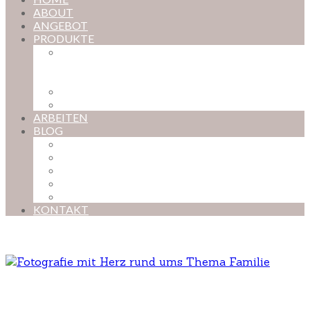
ABOUT
ANGEBOT
PRODUKTE
MAGISCHE KINDHEIT – DER ONLINE-
FOTOKURS FÜR EURE KOSTBARSTEN
MOMENTE
FOTOS BESTELLEN
POSTER NACH WUNSCH
ARBEITEN
BLOG
BABYBAUCH
NEUGEBORENE
BABYS
KINDER
FAMILIEN
KONTAKT