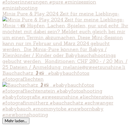
Minis Pure & Play 2024 Zeit für meine Lieblings-
Bauchschatz 🤰📸 . #babybauchfotos
#fotografliechten
Mehr laden...