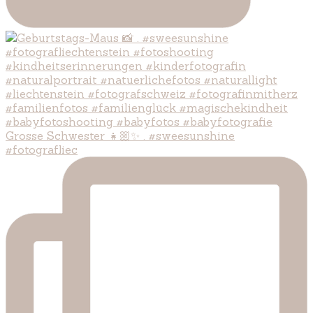
Grosse Schwester 👧🏼✨ . #sweesunshine
#fotografliec