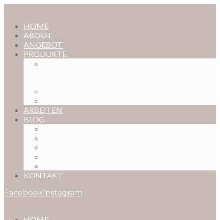
HOME
ABOUT
ANGEBOT
PRODUKTE
MAGISCHE KINDHEIT – DER ONLINE-
FOTOKURS FÜR EURE KOSTBARSTEN
MOMENTE
FOTOS BESTELLEN
POSTER NACH WUNSCH
ARBEITEN
BLOG
BABYBAUCH
NEUGEBORENE
BABYS
KINDER
FAMILIEN
KONTAKT
Facebook
Instagram
HOME