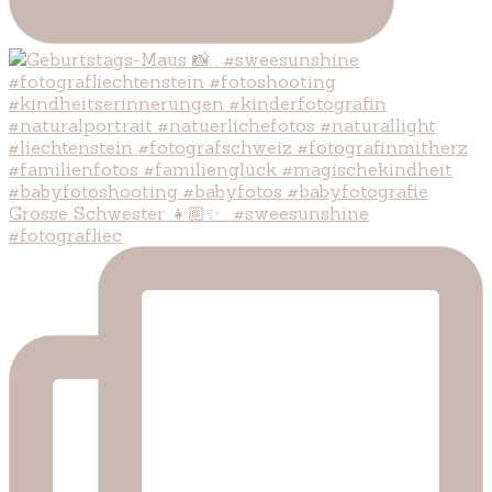
Grosse Schwester 👧🏼✨ . #sweesunshine
#fotografliec