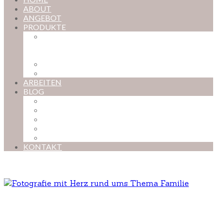
ABOUT
ANGEBOT
PRODUKTE
MAGISCHE KINDHEIT – DER ONLINE-
FOTOKURS FÜR EURE KOSTBARSTEN
MOMENTE
FOTOS BESTELLEN
POSTER NACH WUNSCH
ARBEITEN
BLOG
BABYBAUCH
NEUGEBORENE
BABYS
KINDER
FAMILIEN
KONTAKT