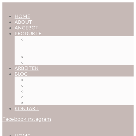
HOME
ABOUT
ANGEBOT
PRODUKTE
MAGISCHE KINDHEIT – DER ONLINE-
FOTOKURS FÜR EURE KOSTBARSTEN
MOMENTE
FOTOS BESTELLEN
POSTER NACH WUNSCH
ARBEITEN
BLOG
BABYBAUCH
NEUGEBORENE
BABYS
KINDER
FAMILIEN
KONTAKT
Facebook
Instagram
HOME