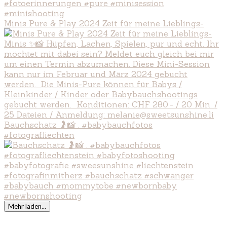
Minis Pure & Play 2024 Zeit für meine Lieblings-
Bauchschatz 🤰📸 . #babybauchfotos
#fotografliechten
Mehr laden...