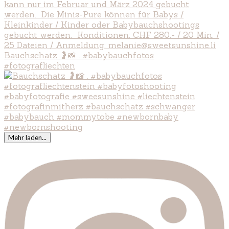
Bauchschatz 🤰📸 . #babybauchfotos
#fotografliechten
Mehr laden...