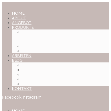
HOME
ABOUT
ANGEBOT
PRODUKTE
MAGISCHE KINDHEIT – DER ONLINE-
FOTOKURS FÜR EURE KOSTBARSTEN
MOMENTE
FOTOS BESTELLEN
POSTER NACH WUNSCH
ARBEITEN
BLOG
BABYBAUCH
NEUGEBORENE
BABYS
KINDER
FAMILIEN
KONTAKT
Facebook
Instagram
HOME