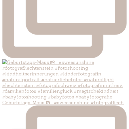
Geburtstags-Maus 📸 . #sweesunshine #fotografliech