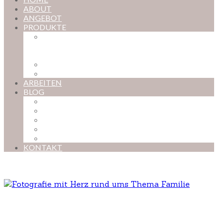
ABOUT
ANGEBOT
PRODUKTE
MAGISCHE KINDHEIT – DER ONLINE-
FOTOKURS FÜR EURE KOSTBARSTEN
MOMENTE
FOTOS BESTELLEN
POSTER NACH WUNSCH
ARBEITEN
BLOG
BABYBAUCH
NEUGEBORENE
BABYS
KINDER
FAMILIEN
KONTAKT