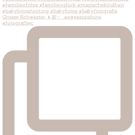
Grosse Schwester 👧🏼✨ . #sweesunshine
#fotografliec