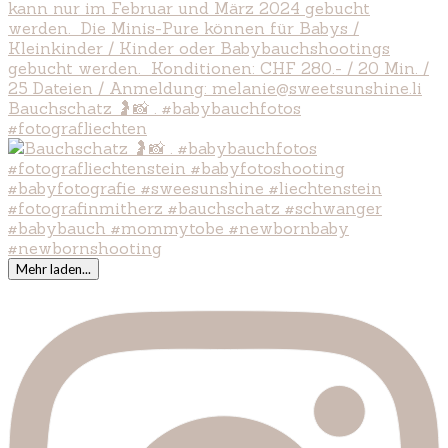
Bauchschatz 🤰📸 . #babybauchfotos
#fotografliechten
Mehr laden...