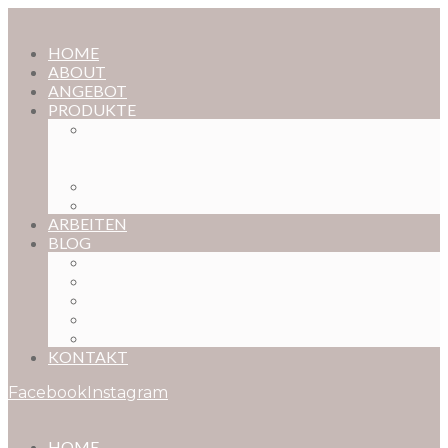
HOME
ABOUT
ANGEBOT
PRODUKTE
MAGISCHE KINDHEIT – DER ONLINE-
FOTOKURS FÜR EURE KOSTBARSTEN
MOMENTE
FOTOS BESTELLEN
POSTER NACH WUNSCH
ARBEITEN
BLOG
BABYBAUCH
NEUGEBORENE
BABYS
KINDER
FAMILIEN
KONTAKT
Facebook
Instagram
HOME