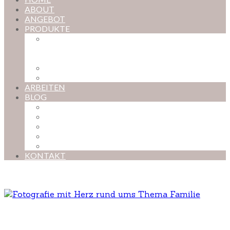
ABOUT
ANGEBOT
PRODUKTE
MAGISCHE KINDHEIT – DER ONLINE-
FOTOKURS FÜR EURE KOSTBARSTEN
MOMENTE
FOTOS BESTELLEN
POSTER NACH WUNSCH
ARBEITEN
BLOG
BABYBAUCH
NEUGEBORENE
BABYS
KINDER
FAMILIEN
KONTAKT