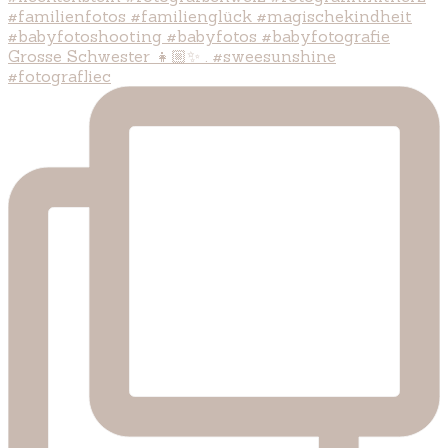
Grosse Schwester 👧🏼✨ . #sweesunshine
#fotografliec