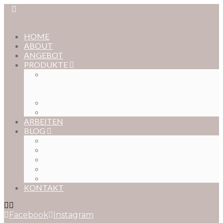
HOME
ABOUT
ANGEBOT
PRODUKTE
MAGISCHE KINDHEIT – DER ONLINE-
FOTOKURS FÜR EURE KOSTBARSTEN
MOMENTE
FOTOS BESTELLEN
POSTER NACH WUNSCH
ARBEITEN
BLOG
BABYBAUCH
NEUGEBORENE
BABYS
KINDER
FAMILIEN
KONTAKT
Facebook
Instagram