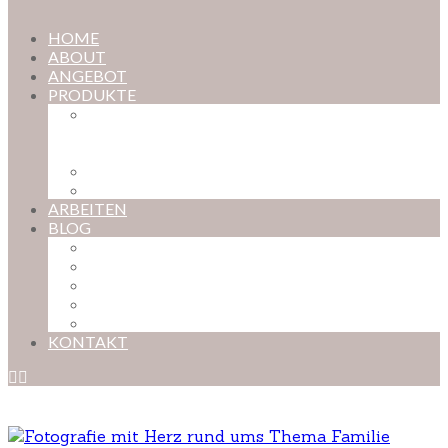
HOME
ABOUT
ANGEBOT
PRODUKTE
MAGISCHE KINDHEIT – DER ONLINE-
FOTOKURS FÜR EURE KOSTBARSTEN
MOMENTE
FOTOS BESTELLEN
POSTER NACH WUNSCH
ARBEITEN
BLOG
BABYBAUCH
NEUGEBORENE
BABYS
KINDER
FAMILIEN
KONTAKT