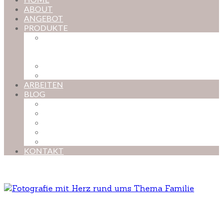
ABOUT
ANGEBOT
PRODUKTE
MAGISCHE KINDHEIT – DER ONLINE-
FOTOKURS FÜR EURE KOSTBARSTEN
MOMENTE
FOTOS BESTELLEN
POSTER NACH WUNSCH
ARBEITEN
BLOG
BABYBAUCH
NEUGEBORENE
BABYS
KINDER
FAMILIEN
KONTAKT