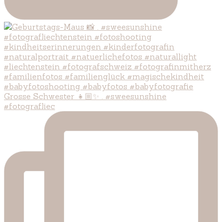
Grosse Schwester 👧🏼✨ . #sweesunshine
#fotografliec