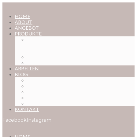
HOME
ABOUT
ANGEBOT
PRODUKTE
MAGISCHE KINDHEIT – DER ONLINE-
FOTOKURS FÜR EURE KOSTBARSTEN
MOMENTE
FOTOS BESTELLEN
POSTER NACH WUNSCH
ARBEITEN
BLOG
BABYBAUCH
NEUGEBORENE
BABYS
KINDER
FAMILIEN
KONTAKT
Facebook
Instagram
HOME