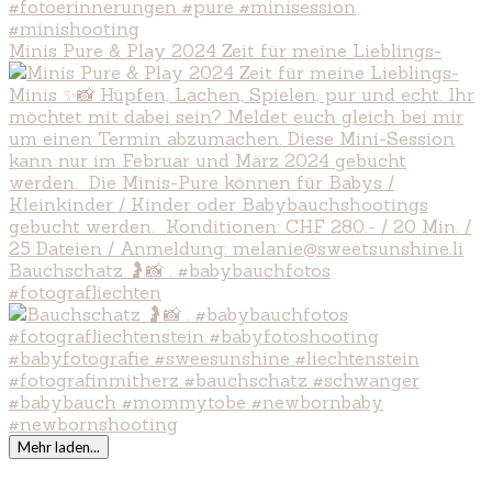
Minis Pure & Play 2024 Zeit für meine Lieblings-
Bauchschatz 🤰📸 . #babybauchfotos
#fotografliechten
Mehr laden...