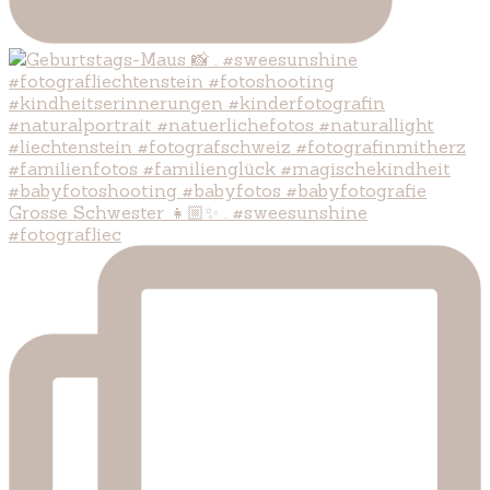
Grosse Schwester 👧🏼✨ . #sweesunshine
#fotografliec