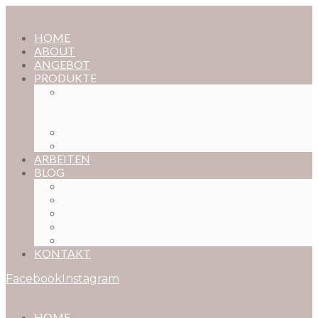
HOME
ABOUT
ANGEBOT
PRODUKTE
MAGISCHE KINDHEIT – DER ONLINE-
FOTOKURS FÜR EURE KOSTBARSTEN
MOMENTE
FOTOS BESTELLEN
POSTER NACH WUNSCH
ARBEITEN
BLOG
BABYBAUCH
NEUGEBORENE
BABYS
KINDER
FAMILIEN
KONTAKT
Facebook
Instagram
HOME