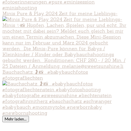
Minis Pure & Play 2024 Zeit für meine Lieblings-
Bauchschatz 🤰📸 . #babybauchfotos
#fotografliechten
Mehr laden...