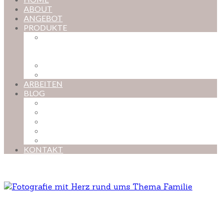
ABOUT
ANGEBOT
PRODUKTE
MAGISCHE KINDHEIT – DER ONLINE-
FOTOKURS FÜR EURE KOSTBARSTEN
MOMENTE
FOTOS BESTELLEN
POSTER NACH WUNSCH
ARBEITEN
BLOG
BABYBAUCH
NEUGEBORENE
BABYS
KINDER
FAMILIEN
KONTAKT