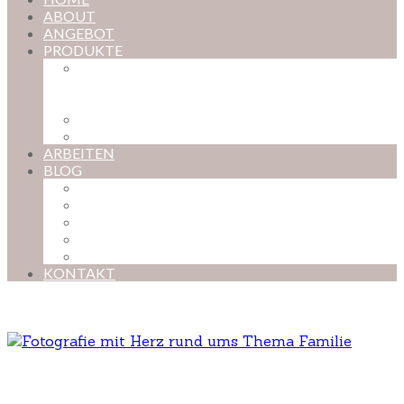
ABOUT
ANGEBOT
PRODUKTE
MAGISCHE KINDHEIT – DER ONLINE-
FOTOKURS FÜR EURE KOSTBARSTEN
MOMENTE
FOTOS BESTELLEN
POSTER NACH WUNSCH
ARBEITEN
BLOG
BABYBAUCH
NEUGEBORENE
BABYS
KINDER
FAMILIEN
KONTAKT