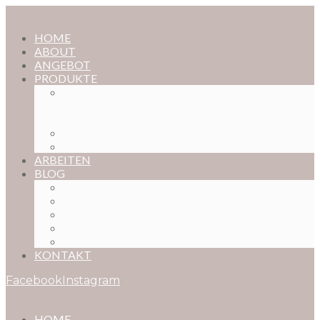
HOME
ABOUT
ANGEBOT
PRODUKTE
MAGISCHE KINDHEIT – DER ONLINE-
FOTOKURS FÜR EURE KOSTBARSTEN
MOMENTE
FOTOS BESTELLEN
POSTER NACH WUNSCH
ARBEITEN
BLOG
BABYBAUCH
NEUGEBORENE
BABYS
KINDER
FAMILIEN
KONTAKT
Facebook
Instagram
HOME