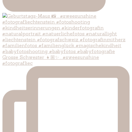
Grosse Schwester 👧🏼✨ . #sweesunshine
#fotografliec