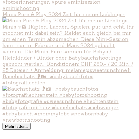
Minis Pure & Play 2024 Zeit für meine Lieblings-
Bauchschatz 🤰📸 . #babybauchfotos
#fotografliechten
Mehr laden...