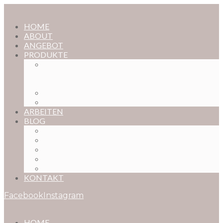
HOME
ABOUT
ANGEBOT
PRODUKTE
MAGISCHE KINDHEIT – DER ONLINE-
FOTOKURS FÜR EURE KOSTBARSTEN
MOMENTE
FOTOS BESTELLEN
POSTER NACH WUNSCH
ARBEITEN
BLOG
BABYBAUCH
NEUGEBORENE
BABYS
KINDER
FAMILIEN
KONTAKT
Facebook
Instagram
HOME