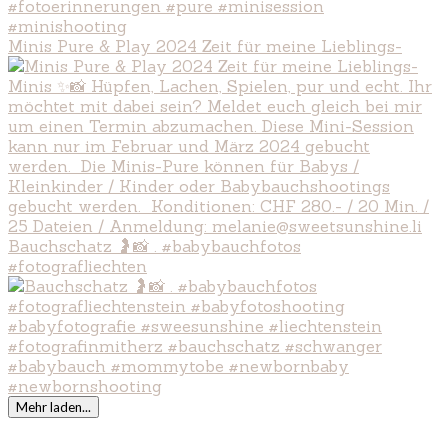
Minis Pure & Play 2024 Zeit für meine Lieblings-
Bauchschatz 🤰📸 . #babybauchfotos
#fotografliechten
Mehr laden...