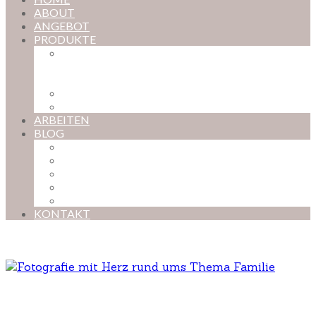
ABOUT
ANGEBOT
PRODUKTE
MAGISCHE KINDHEIT – DER ONLINE-
FOTOKURS FÜR EURE KOSTBARSTEN
MOMENTE
FOTOS BESTELLEN
POSTER NACH WUNSCH
ARBEITEN
BLOG
BABYBAUCH
NEUGEBORENE
BABYS
KINDER
FAMILIEN
KONTAKT