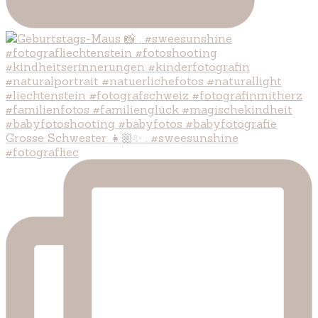
Grosse Schwester 👧🏼✨ . #sweesunshine
#fotografliec