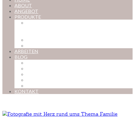
ABOUT
ANGEBOT
PRODUKTE
MAGISCHE KINDHEIT – DER ONLINE-
FOTOKURS FÜR EURE KOSTBARSTEN
MOMENTE
FOTOS BESTELLEN
POSTER NACH WUNSCH
ARBEITEN
BLOG
BABYBAUCH
NEUGEBORENE
BABYS
KINDER
FAMILIEN
KONTAKT