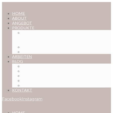
HOME
ABOUT
ANGEBOT
PRODUKTE
MAGISCHE KINDHEIT – DER ONLINE-
FOTOKURS FÜR EURE KOSTBARSTEN
MOMENTE
FOTOS BESTELLEN
POSTER NACH WUNSCH
ARBEITEN
BLOG
BABYBAUCH
NEUGEBORENE
BABYS
KINDER
FAMILIEN
KONTAKT
Facebook
Instagram
HOME