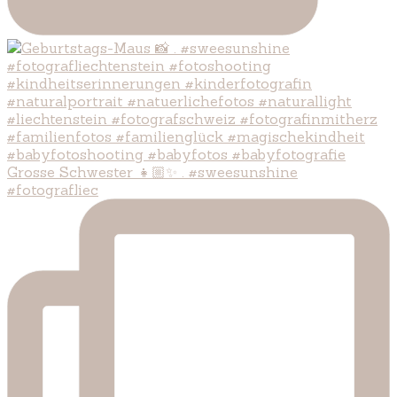
Grosse Schwester 👧🏼✨ . #sweesunshine
#fotografliec