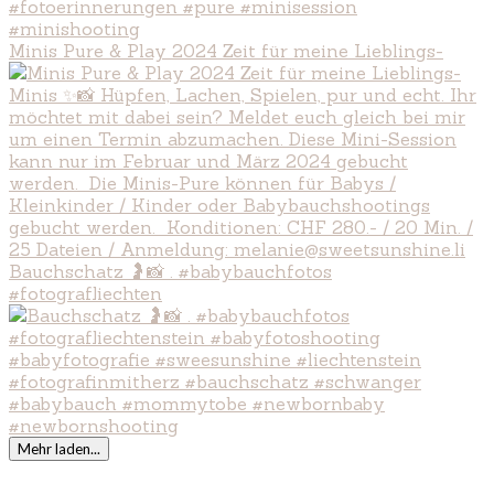
Minis Pure & Play 2024 Zeit für meine Lieblings-
Bauchschatz 🤰📸 . #babybauchfotos
#fotografliechten
Mehr laden...