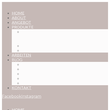
HOME
ABOUT
ANGEBOT
PRODUKTE
MAGISCHE KINDHEIT – DER ONLINE-
FOTOKURS FÜR EURE KOSTBARSTEN
MOMENTE
FOTOS BESTELLEN
POSTER NACH WUNSCH
ARBEITEN
BLOG
BABYBAUCH
NEUGEBORENE
BABYS
KINDER
FAMILIEN
KONTAKT
Facebook
Instagram
HOME