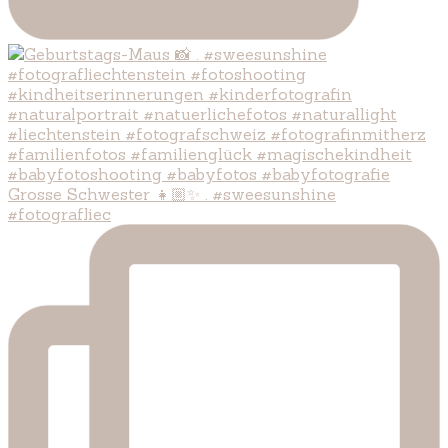
Grosse Schwester 👧🏼✨ . #sweesunshine
#fotografliec