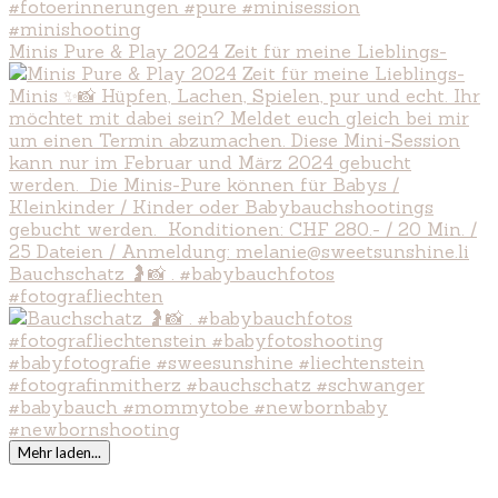
Minis Pure & Play 2024 Zeit für meine Lieblings-
Bauchschatz 🤰📸 . #babybauchfotos
#fotografliechten
Mehr laden...