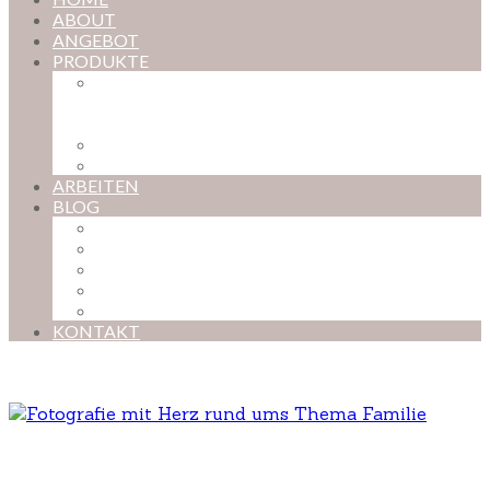
ABOUT
ANGEBOT
PRODUKTE
MAGISCHE KINDHEIT – DER ONLINE-
FOTOKURS FÜR EURE KOSTBARSTEN
MOMENTE
FOTOS BESTELLEN
POSTER NACH WUNSCH
ARBEITEN
BLOG
BABYBAUCH
NEUGEBORENE
BABYS
KINDER
FAMILIEN
KONTAKT