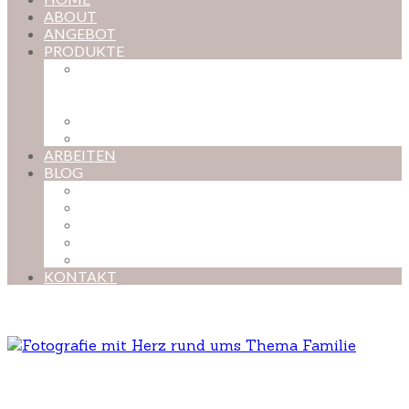
ABOUT
ANGEBOT
PRODUKTE
MAGISCHE KINDHEIT – DER ONLINE-
FOTOKURS FÜR EURE KOSTBARSTEN
MOMENTE
FOTOS BESTELLEN
POSTER NACH WUNSCH
ARBEITEN
BLOG
BABYBAUCH
NEUGEBORENE
BABYS
KINDER
FAMILIEN
KONTAKT