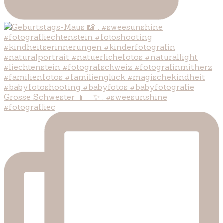
Grosse Schwester 👧🏼✨ . #sweesunshine
#fotografliec