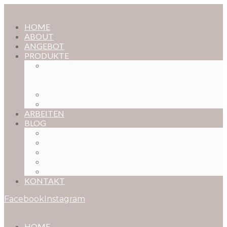
HOME
ABOUT
ANGEBOT
PRODUKTE
MAGISCHE KINDHEIT – DER ONLINE-
FOTOKURS FÜR EURE KOSTBARSTEN
MOMENTE
FOTOS BESTELLEN
POSTER NACH WUNSCH
ARBEITEN
BLOG
BABYBAUCH
NEUGEBORENE
BABYS
KINDER
FAMILIEN
KONTAKT
Facebook
Instagram
HOME