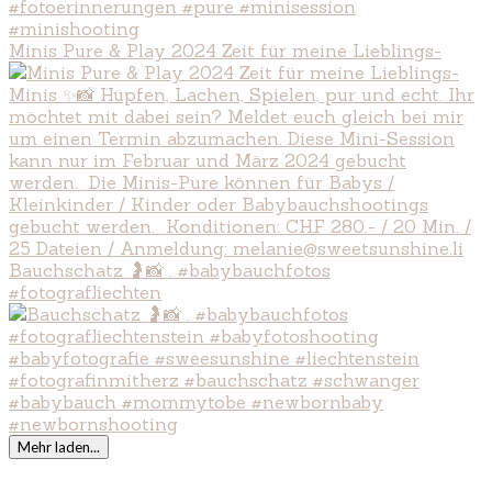
Minis Pure & Play 2024 Zeit für meine Lieblings-
Bauchschatz 🤰📸 . #babybauchfotos
#fotografliechten
Mehr laden...