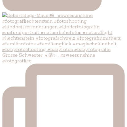
Grosse Schwester 👧🏼✨ . #sweesunshine
#fotografliec