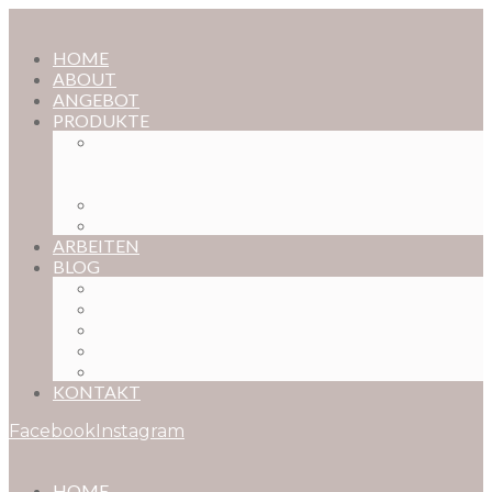
HOME
ABOUT
ANGEBOT
PRODUKTE
MAGISCHE KINDHEIT – DER ONLINE-
FOTOKURS FÜR EURE KOSTBARSTEN
MOMENTE
FOTOS BESTELLEN
POSTER NACH WUNSCH
ARBEITEN
BLOG
BABYBAUCH
NEUGEBORENE
BABYS
KINDER
FAMILIEN
KONTAKT
Facebook
Instagram
HOME