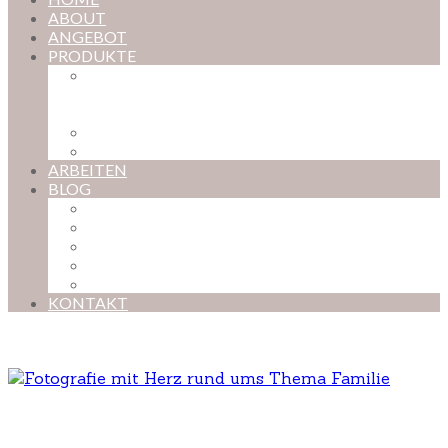
ABOUT
ANGEBOT
PRODUKTE
MAGISCHE KINDHEIT – DER ONLINE-
FOTOKURS FÜR EURE KOSTBARSTEN
MOMENTE
FOTOS BESTELLEN
POSTER NACH WUNSCH
ARBEITEN
BLOG
BABYBAUCH
NEUGEBORENE
BABYS
KINDER
FAMILIEN
KONTAKT