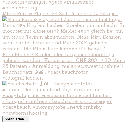
Minis Pure & Play 2024 Zeit für meine Lieblings-
Bauchschatz 🤰📸 . #babybauchfotos
#fotografliechten
Mehr laden...