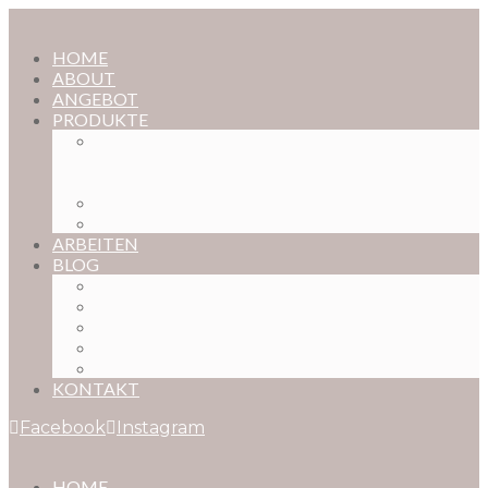
HOME
ABOUT
ANGEBOT
PRODUKTE
MAGISCHE KINDHEIT – DER ONLINE-
FOTOKURS FÜR EURE KOSTBARSTEN
MOMENTE
FOTOS BESTELLEN
POSTER NACH WUNSCH
ARBEITEN
BLOG
BABYBAUCH
NEUGEBORENE
BABYS
KINDER
FAMILIEN
KONTAKT
Facebook
Instagram
HOME