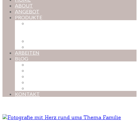
ABOUT
ANGEBOT
PRODUKTE
MAGISCHE KINDHEIT – DER ONLINE-
FOTOKURS FÜR EURE KOSTBARSTEN
MOMENTE
FOTOS BESTELLEN
POSTER NACH WUNSCH
ARBEITEN
BLOG
BABYBAUCH
NEUGEBORENE
BABYS
KINDER
FAMILIEN
KONTAKT