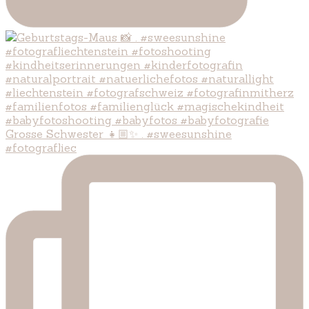
Grosse Schwester 👧🏼✨ . #sweesunshine
#fotografliec