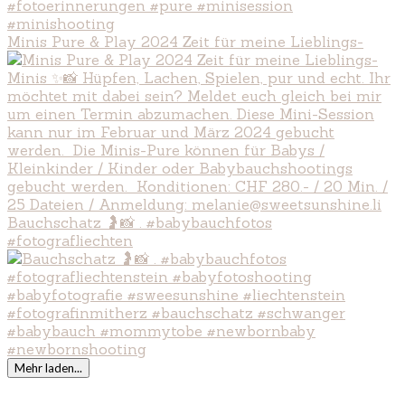
Minis Pure & Play 2024 Zeit für meine Lieblings-
Bauchschatz 🤰📸 . #babybauchfotos
#fotografliechten
Mehr laden...